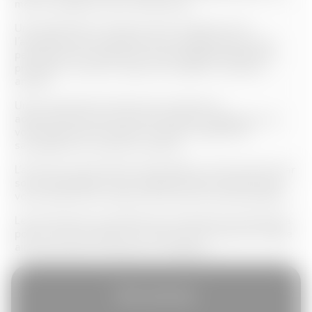
mois à réception de la notification.
Une demande en urgence de la suspension de
l’annulation de votre permis de conduire pour vous
permettre de conduire en toute légalité pendant la
procédure, lorsqu’il s’agit de
récupérer un permis
annulé
.
Une contestation devant les juridictions
administratives des retraits de points appliqués sur
votre permis de conduire, lorsqu’il s’agit de
la
sauvegarde d’un permis à points
.
L’avocat en droit pénal automobile ou l’association par
son intermédiaire, vous indiquera dès l’ouverture de
votre dossier les chances de succès d’une procédure.
Les honoraires en matière de contentieux du permis à
points seront relatifs à la nature de la mission confiée
ainsi que selon le dossier et l’urgence.
Nos services