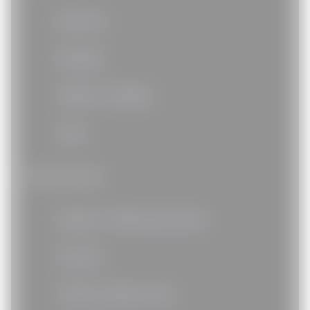
Bien-être
Mutuelle
Obésité / Diabète
Sport
Autres services
Énergie / Télécommunication
Fleuriste
Forfaits tarifaires taxis