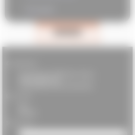
Photographe
Adhérer à notre association
Faire un don
Télécharger la plaquette PDF
Coordonnées
51 rue Pouchet, 75017 paris, France
+33(0) 1 83 83 91 91
contact@association-autourde.fr
Liens utiles
FAQ
Contact
Suivez-nous