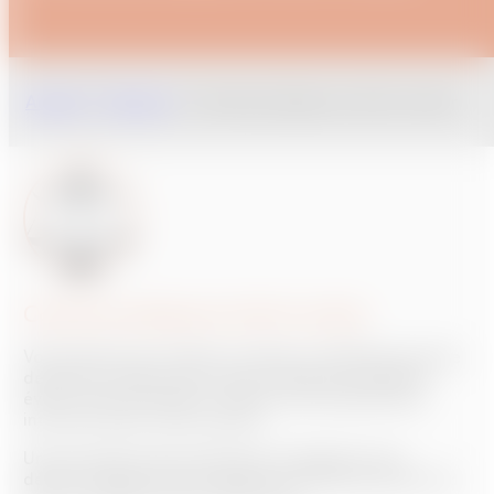
Accueil
/
Services
/
Conseil juridique en droit routier
Conseil juridique en droit routier
Votre permis de conduire a perdu sa validité par perte
de points (solde nul) ou vous souhaitez justement
éviter cette annulation ? Notre avocat partenaire
intervient dans cette matière.
Une procédure afin d’attaquer la légalité d’une
décision administrative peut être entamée dans les 2