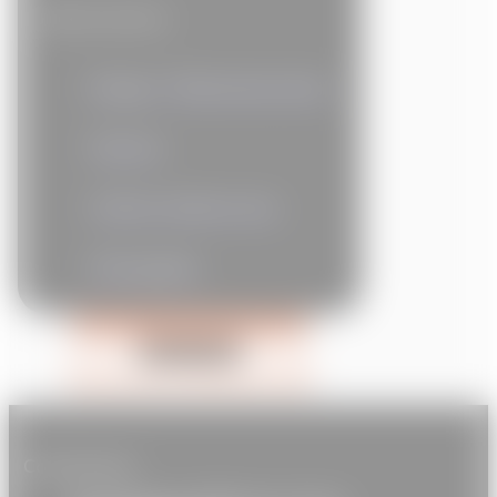
Autres services
Énergie / Télécommunication
Fleuriste
Forfaits tarifaires taxis
Photographe
Adhérer à notre association
Faire un don
Télécharger la plaquette PDF
Coordonnées