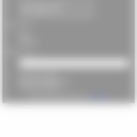
51 rue Pouchet, 75017 paris, France
+33(0) 1 83 83 91 91
contact@association-autourde.fr
Liens utiles
FAQ
Contact
Suivez-nous
Informations légales
Politique de confidentialité
Conditions Générales
© 2021-2026 AUTOUR DE | Par
XIAHDEH