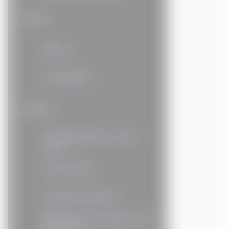
Finances
Banque
Comptabilité
Juridique
Conseil juridique en droit
routier
Droit notarial
Interdiction bancaire
Régularisation des personnes
étrangères