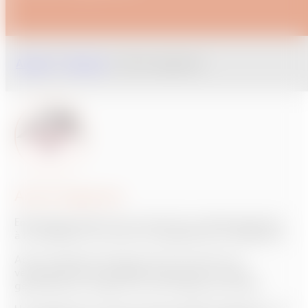
Accueil
/
Services
/
Action logement
Action logement
Emménager génère des coûts liés au déménagement,
à l’installation ou encore à l’équipement du logement.
Action logement propose de vous avancer le
versement de votre dépôt de garantie, somme
généralement exigée lors de la signature du bail.