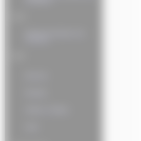
Social
Recherche d’emploi et de
formation
Santé
Bien-être
Mutuelle
Obésité / Diabète
Sport