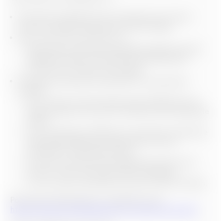
Vous êtes salarié(e) d’une entreprise du secteur
privé non agricole quel que soit votre âge ;
Vous avez moins de 30 ans et :
Vous êtes en formation professionnelle (contrat
d’apprentissage ou de professionnalisation) ;
Vous êtes en recherche d’emploi.
Vous êtes étudiant(e) salarié(e) et vous pouvez
justifier :
d’un contrat à durée déterminée (CDD) de trois
mois minimum en cours au moment de la demande
d’aide ;
d’un ou plusieurs CDD pour une durée cumulée de
trois mois minimum au cours des six mois
précédant la demande d’aide ;
ou d’une convention de stage d’au moins trois
mois en cours au moment de la demande ;
ou d’un statut d’étudiant boursier d’État français.
Pour plus d’informations, consulter le site :
https://www.actionlogement.fr/l-avance-loca-pass