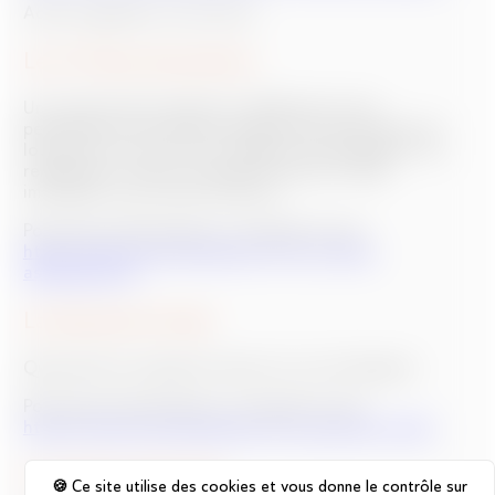
Action logement c’est aussi !
Le Cil-Pass Assistance
Un soutient des salariés en difficulté en leur
permettant de continuer à payer leur loyer pour les
locataires ou, pour les accédants à la propriété, de
rembourser tout ou une partie de leur crédit
immobilier sous forme d’avance.
Pour plus d’informations, consulter le site :
https://www.actionlogement.fr/le-cil-pass-
assistancer-0
La Garantie Visale
Qui prend en charge les loyers en cas d’impayés.
Pour plus d’informations, consulter le site :
https://www.actionlogement.fr/la-garantie-visale
Le secteur agricole
Ce site utilise des cookies et vous donne le contrôle sur