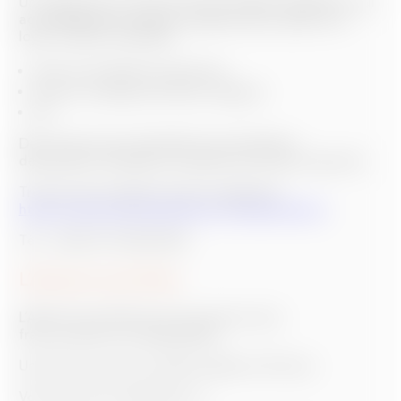
Un organisme au service du lien emploi/logement, qui
accompagne les salariés fragilisés pour payer leur
loyer ou prêt immobilier :
Avance de dépôt de garantie,
Prise en charge des loyers impayés
Etc.
Des services qui s’étendent aux étudiants,
demandeurs d’emploi et salariés du secteur agricole.
Trouvez votre agence Action Logement
:
https://www.actionlogement.fr/implantations
Tél : +33(0) 9 70 800 800
L’Avance Loca-Pass
L’Avance Loca-Pass est une avance sans
frais, ouverte à un large public.
Un prêt à taux zéro remboursable en 25 mois.
Vous pouvez en bénéficier si :