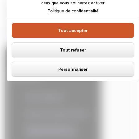
ceux que vous souhaitez activer
Panneau de gestion des cooki
Des solutions également pour les salariés du secteur
Politique de confidentialité
agricole.
Pour plus d’informations, consulter le
site :
https://www.actionlogement.fr/le-secteur-
Tout accepter
agricole#produits
Tout refuser
Nos services
Personnaliser
Administratif
Action logement
Démarches administratives
Garantie obsèques et
rapatriement de corps